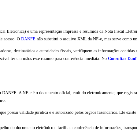
al Eletrônica) é uma representação impressa e resumida da Nota Fiscal Eletrô
 de acesso. O
DANFE
não substitui o arquivo XML da NF-e, mas serve como um c
adoras, destinatários e autoridades fiscais, verifiquem as informações contida
ossível ter em mãos esse resumo para conferência imediata. No
Consultar Danf
 e o DANFE. A NF-e é o documento oficial, emitido eletronicamente, que regis
aro:
 que possui validade jurídica e é autorizado pelos órgãos fazendários. Ele ex
ho do documento eletrônico e facilita a conferência de informações, transport