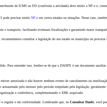
ntribuinte de ICMS ou ISS (conforme a atividade) deve emitir a NF-e e, con
pode precisar emitir
NF-e
em certos estados ou situações. Nesse caso, també
 transporte, facilitando eventuais fiscalizações e garantindo maior transparê
a, recomendamos consultar a legislação do seu estado ou município ou procurar 
. Para entender isso, lembre-se de que o DANFE é um documento auxiliar. Sua
estiver autorizada e não houver nenhum evento de cancelamento ou inutilizaçã
armazenado pelo emissor pelo período estipulado pela legislação, geralmente 
rganização e conferência, complementando o XML arquivado.
 NF-e regular e em conformidade. Lembrando que, no
Consultar Danfe
, você p