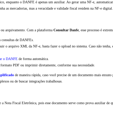
dico, enquanto o DANFE é apenas um auxiliar. Ao gerar uma NF-e, automaticame
ha as mercadorias, mas a veracidade e validade fiscal residem na NF-e digital.
a ou arquivamento. Com a plataforma
Consultar Danfe
, esse processo é extre
 a consultas de DANFEs.
uir o arquivo XML da NF-e, basta fazer o upload no sistema. Caso não tenha, é
ar o DANFE
de forma automática.
 formato PDF ou imprimir diretamente, conforme sua necessidade.
plificado
de maneira rápida, caso você precise de um documento mais enxuto pa
exos ou de buscar integrações trabalhosas.
 Nota Fiscal Eletrônica, pois esse documento serve como prova auxiliar de que