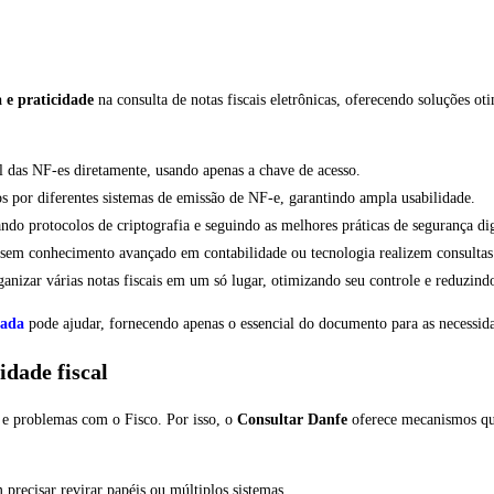
 e praticidade
na consulta de notas fiscais eletrônicas, oferecendo soluções ot
l das NF-es diretamente, usando apenas a chave de acesso.
os por diferentes sistemas de emissão de NF-e, garantindo ampla usabilidade.
ando protocolos de criptografia e seguindo as melhores práticas de segurança dig
ios sem conhecimento avançado em contabilidade ou tecnologia realizem consul
anizar várias notas fiscais em um só lugar, otimizando seu controle e reduzindo 
cada
pode ajudar, fornecendo apenas o essencial do documento para as necessida
dade fiscal
s e problemas com o Fisco. Por isso, o
Consultar Danfe
oferece mecanismos que
 precisar revirar papéis ou múltiplos sistemas.