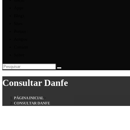
Início
Apps
Blogs
Sites
Portais
Artigos
Contato
Sobre
Consultar Danfe
PÁGINA INICIAL
>
CONSULTAR DANFE