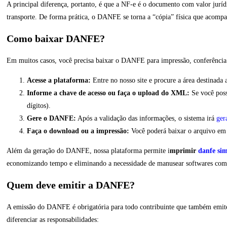
A principal diferença, portanto, é que a NF-e é o documento com valor jurí
transporte. De forma prática, o DANFE se torna a “cópia” física que acompan
Como baixar DANFE?
Em muitos casos, você precisa baixar o DANFE para impressão, conferênci
Acesse a plataforma:
Entre no nosso site e procure a área destinada
Informe a chave de acesso ou faça o upload do XML:
Se você poss
dígitos).
Gere o DANFE:
Após a validação das informações, o sistema irá
ger
Faça o download ou a impressão:
Você poderá baixar o arquivo em
Além da geração do DANFE, nossa plataforma permite i
mprimir
danfe sim
economizando tempo e eliminando a necessidade de manusear softwares compl
Quem deve emitir a DANFE?
A emissão do DANFE é obrigatória para todo contribuinte que também emite a
diferenciar as responsabilidades: