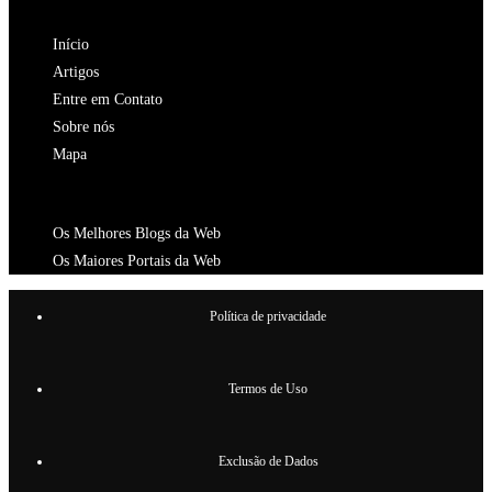
NAVEGAÇÃO
aba
nova
uma
Início
aba
nova
Artigos
aba
Entre em Contato
Sobre nós
Mapa
CATALOGOS
Os Melhores Blogs da Web
Os Maiores Portais da Web
Política de privacidade
Termos de Uso
Exclusão de Dados