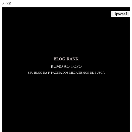
5.00
1
Upvote
1
BLOG RANK
RUMO AO TOPO
SEU BLOG NA 1ª PÁGINA DOS MECANISMOS DE BUSCA
SIGA-NOS
Abre
em
Abre
uma
em
Abre
nova
uma
em
Abre
aba
nova
uma
em
Abre
aba
nova
uma
em