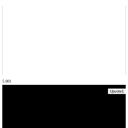
5.00
1
Upvote
1