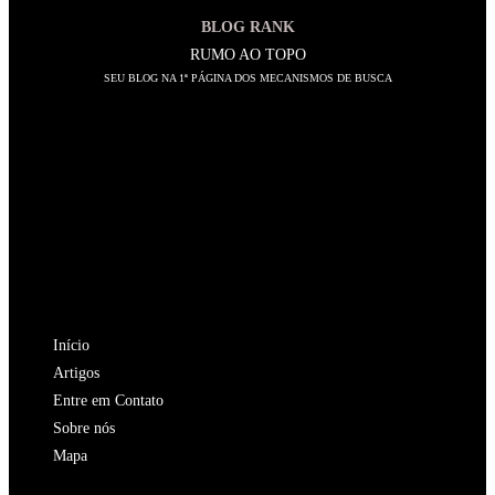
BLOG RANK
RUMO AO TOPO
SEU BLOG NA 1ª PÁGINA DOS MECANISMOS DE BUSCA
SIGA-NOS
Abre
em
Abre
uma
em
Abre
nova
uma
em
Abre
aba
nova
uma
em
Abre
aba
nova
uma
em
NAVEGAÇÃO
aba
nova
uma
Início
aba
nova
Artigos
aba
Entre em Contato
Sobre nós
Mapa