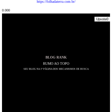
https://folhadaterra.com.br/
0.00
0
Upvote
0
BLOG RANK
RUMO AO TOPO
SEU BLOG NA 1ª PÁGINA DOS MECANISMOS DE BUSCA
SIGA-NOS
Abre
em
Abre
uma
em
Abre
nova
uma
em
Abre
aba
nova
uma
em
Abre