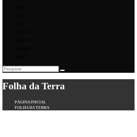
Apps
Blogs
Sites
Portais
Artigos
Contato
Sobre
Folha da Terra
PÁGINA INICIAL
>
FOLHA DA TERRA