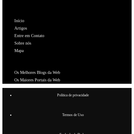
aba
nova
uma
em
NAVEGAÇÃO
aba
nova
uma
Início
aba
nova
Artigos
aba
Entre em Contato
Sobre nós
Mapa
CATALOGOS
Os Melhores Blogs da Web
Os Maiores Portais da Web
Política de privacidade
Termos de Uso