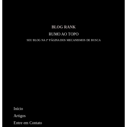
BLOG RANK
RUMO AO TOPO
SEU BLOG NA 1ª PÁGINA DOS MECANISMOS DE BUSCA
SIGA-NOS
Abre
em
Abre
uma
em
Abre
nova
uma
em
Abre
aba
nova
uma
em
Abre
aba
nova
uma
em
NAVEGAÇÃO
aba
nova
uma
Início
aba
nova
Artigos
aba
Entre em Contato